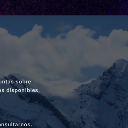
untas sobre
as disponibles,
onsultarnos.