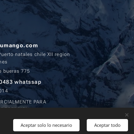
humango.com
uerto natales chile XII region
anes
o bueras 775
0483 whatssap
014
ARCIALMENTE PARA
 RECEPCION.
ernes de 15:00 pm a 22:30 pm
Aceptar solo lo necesario
Aceptar todo
omingos y festivos de