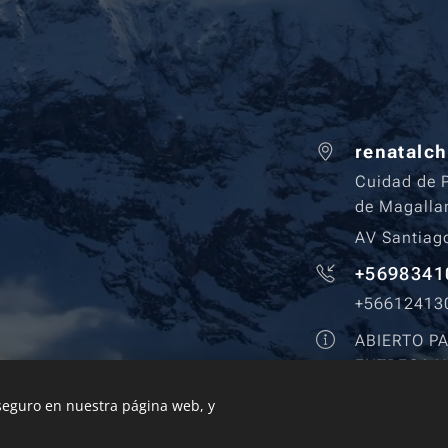
renatalc
Cuidad de P
de Magall
AV Santiag
+5698341
+56612413
ABIERTO P
ENTREGA Y
lunes a vi
 seguro en nuestra página web, y
sábados, d