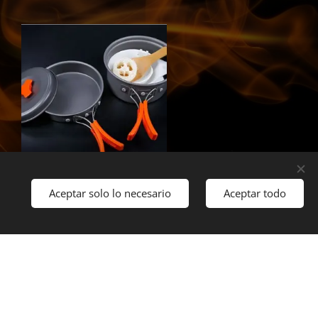
Set de ollas para 2
Aceptar solo lo necesario
Aceptar todo
personas
25.000
CLP